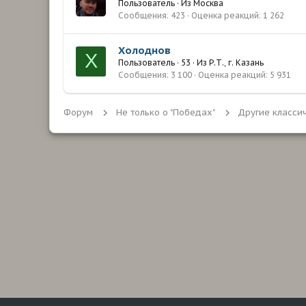
Пользователь
·
Из
Москва
Сообщения
423
Оценка реакций
1 262
Холоднов
Х
Пользователь
·
53
·
Из
Р.Т., г. Казань
Сообщения
3 100
Оценка реакций
5 931
Форум
Не только о "Победах"
Другие класси