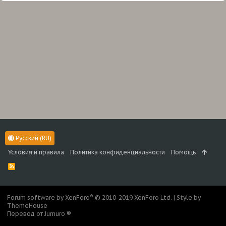
Русский (RU)
Условия и правила
Политика конфиденциальности
Помощь
R
S
S
®
Forum software by XenForo
© 2010-2019 XenForo Ltd.
|
Style by
ThemeHouse
Перевод от Jumuro ®