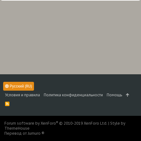
Русский (RU)
Условия и правила
Политика конфиденциальности
Помощь
R
S
S
®
Forum software by XenForo
© 2010-2019 XenForo Ltd.
|
Style by
ThemeHouse
Перевод от Jumuro ®