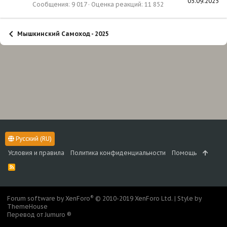
05.09.2025
Сообщения
9 017
Оценка реакций
11 852
Мышкинский Самоход - 2025
Русский (RU)
Условия и правила
Политика конфиденциальности
Помощь
R
S
S
®
Forum software by XenForo
© 2010-2019 XenForo Ltd.
|
Style by
ThemeHouse
Перевод от Jumuro ®