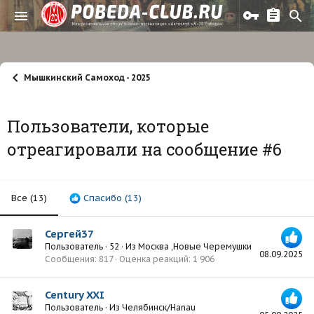
Мышкинский Самоход - 2025
Пользователи, которые
отреагировали на сообщение #6
Все
(13)
Спасибо
(13)
Сергей37
Пользователь
·
52
·
Из
Москва ,Новые Черемушки
08.09.2025
Сообщения
817
Оценка реакций
1 906
Century XXI
Пользователь
·
Из
Челябинск/Hanau