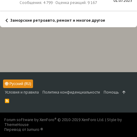
01.07.2025
Сообщения
4 799
Оценка реакций
9 167
Заморские ретроавто, ремонт и многое другое
Русский (RU)
Условия и правила
Политика конфиденциальности
Помощь
R
S
S
®
Forum software by XenForo
© 2010-2019 XenForo Ltd.
|
Style by
ThemeHouse
Перевод от Jumuro ®