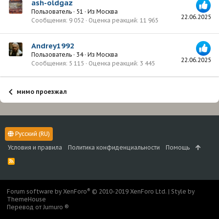
ash-oldgaz
Пользователь
·
51
·
Из
Москва
22.06.2025
Сообщения
9 052
Оценка реакций
11 965
Andrey1992
Пользователь
·
34
·
Из
Москва
22.06.2025
Сообщения
5 115
Оценка реакций
3 445
мимо проезжал
Русский (RU)
Условия и правила
Политика конфиденциальности
Помощь
R
S
S
®
Forum software by XenForo
© 2010-2019 XenForo Ltd.
|
Style by
ThemeHouse
Перевод от Jumuro ®