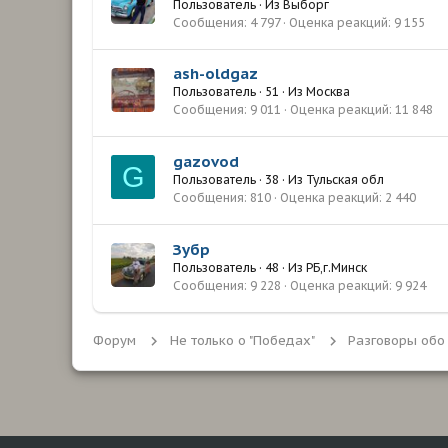
Пользователь
·
Из
Выборг
Сообщения
4 797
Оценка реакций
9 155
ash-oldgaz
Пользователь
·
51
·
Из
Москва
Сообщения
9 011
Оценка реакций
11 848
gazovod
G
Пользователь
·
38
·
Из
Тульская обл
Сообщения
810
Оценка реакций
2 440
Зубр
Пользователь
·
48
·
Из
РБ,г.Минск
Сообщения
9 228
Оценка реакций
9 924
Форум
Не только о "Победах"
Разговоры обо