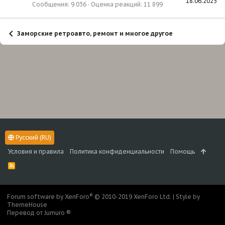
18.06.2025
Сообщения
9 036
Оценка реакций
11 899
Заморские ретроавто, ремонт и многое другое
Русский (RU)
Условия и правила
Политика конфиденциальности
Помощь
R
S
S
®
Forum software by XenForo
© 2010-2019 XenForo Ltd.
|
Style by
ThemeHouse
Перевод от Jumuro ®