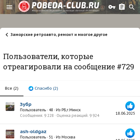
Заморские ретроавто, ремонт и многое другое
Пользователи, которые
отреагировали на сообщение #729
Все
(2)
Спасибо
(2)
Зубр
Пользователь
·
48
·
Из
РБ,г.Минск
18.06.2025
Сообщения
9 228
Оценка реакций
9 924
ash-oldgaz
Пользователь
·
51
·
Из
Москва