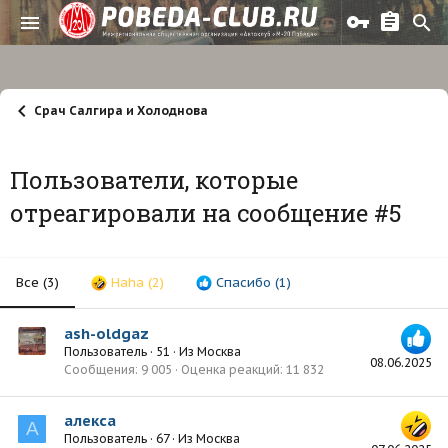
Срач Салгира и Холоднова
Пользователи, которые
отреагировали на сообщение #5
Все
(3)
Haha
(2)
Спасибо
(1)
ash-oldgaz
Пользователь
·
51
·
Из
Москва
08.06.2025
Сообщения
9 005
Оценка реакций
11 832
алекса
А
Пользователь
·
67
·
Из
Москва