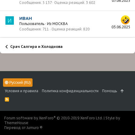
07.06.2025
Сообщения
5 137
Оценка реакций
3 602
ИВАН
И
Пользователь
·
Из
МОСКВА
03.06.2025
Сообщения
711
Оценка реакций
820
Срач Салгира и Холоднова
Русский (RU)
Условия и правила
Политика конфиденциальности
Помощь
R
S
S
®
Forum software by XenForo
© 2010-2019 XenForo Ltd.
|
Style by
ThemeHouse
Перевод от Jumuro ®