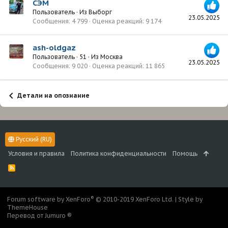
СЭМ
Пользователь
·
Из
Выборг
23.05.2025
Сообщения
4 799
Оценка реакций
9 174
ash-oldgaz
Пользователь
·
51
·
Из
Москва
23.05.2025
Сообщения
9 020
Оценка реакций
11 865
Детали на опознание
Русский (RU)
Условия и правила
Политика конфиденциальности
Помощь
R
S
S
®
Forum software by XenForo
© 2010-2019 XenForo Ltd.
|
Style by
ThemeHouse
Перевод от Jumuro ®