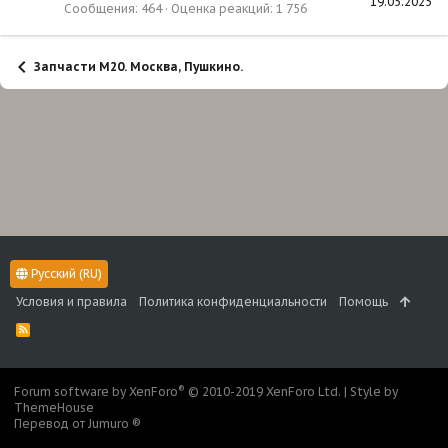
19.05.2025
Сообщения
464
Оценка реакций
1 756
Запчасти М20. Москва, Пушкино.
Русский (RU)
Условия и правила
Политика конфиденциальности
Помощь
R
S
S
®
Forum software by XenForo
© 2010-2019 XenForo Ltd.
|
Style by
ThemeHouse
Перевод от Jumuro ®