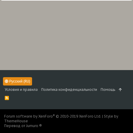
Русский (RU)
Условия и правила
Политика конфиденциальности
Помощь
R
S
S
®
Forum software by XenForo
© 2010-2019 XenForo Ltd.
|
Style by
ThemeHouse
Перевод от Jumuro ®