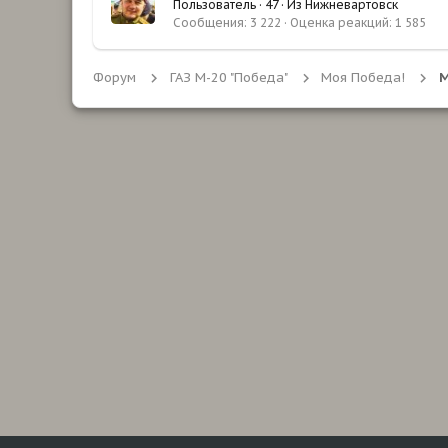
Пользователь
·
47
·
Из
Нижневартовск
Сообщения
3 222
Оценка реакций
1 585
Форум
ГАЗ М-20 "Победа"
Моя Победа!
М