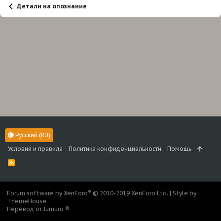
Детали на опознание
Русский (RU)
Условия и правила
Политика конфиденциальности
Помощь
R
S
S
®
Forum software by XenForo
© 2010-2019 XenForo Ltd.
|
Style by
ThemeHouse
Перевод от Jumuro ®