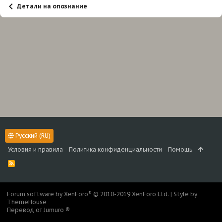
Детали на опознание
Русский (RU)
Условия и правила
Политика конфиденциальности
Помощь
R
S
S
®
Forum software by XenForo
© 2010-2019 XenForo Ltd.
|
Style by
ThemeHouse
Перевод от Jumuro ®