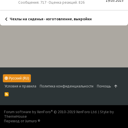
19.03.2025
Сообщения
717
Оценка реакций
826
Чехлы на сиденья - изготовление, выкройки
Русский (RU)
Условия и правила
Политика конфиденциальности
Помощь
R
S
S
®
Forum software by XenForo
© 2010-2019 XenForo Ltd.
|
Style by
ThemeHouse
Перевод от Jumuro ®