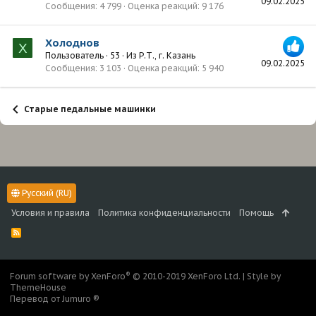
09.02.2025
Сообщения
4 799
Оценка реакций
9 176
Холоднов
Х
Пользователь
·
53
·
Из
Р.Т., г. Казань
09.02.2025
Сообщения
3 103
Оценка реакций
5 940
Старые педальные машинки
Русский (RU)
Условия и правила
Политика конфиденциальности
Помощь
R
S
S
®
Forum software by XenForo
© 2010-2019 XenForo Ltd.
|
Style by
ThemeHouse
Перевод от Jumuro ®