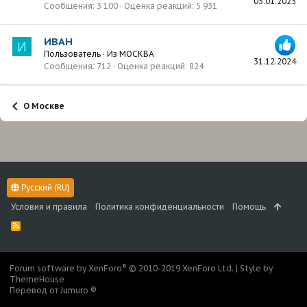
03.01.2025
Сообщения
3 100
Оценка реакций
5 931
ИВАН
И
Пользователь
·
Из
МОСКВА
31.12.2024
Сообщения
712
Оценка реакций
824
О Москве
Русский (RU)
Условия и правила
Политика конфиденциальности
Помощь
R
S
S
®
Forum software by XenForo
© 2010-2019 XenForo Ltd.
|
Style by
ThemeHouse
Перевод от Jumuro ®