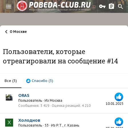
О Москве
Пользователи, которые
отреагировали на сообщение #14
Все
(3)
Спасибо
(3)
ORAS
Пользователь
·
Из
Москва
10.01.2025
Сообщения
3 419
Оценка реакций
4 210
Холоднов
Х
Пользователь
·
53
·
Из
Р.Т., г. Казань