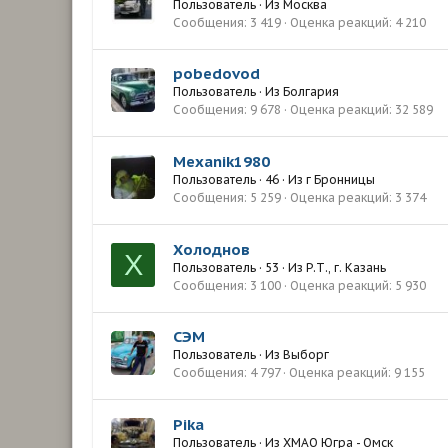
Пользователь
·
Из
Москва
Сообщения
3 419
Оценка реакций
4 210
pobedovod
Пользователь
·
Из
Болгария
Сообщения
9 678
Оценка реакций
32 589
Mexanik1980
Пользователь
·
46
·
Из
г Бронницы
Сообщения
5 259
Оценка реакций
3 374
Холоднов
Х
Пользователь
·
53
·
Из
Р.Т., г. Казань
Сообщения
3 100
Оценка реакций
5 930
СЭМ
Пользователь
·
Из
Выборг
Сообщения
4 797
Оценка реакций
9 155
Pika
Пользователь
·
Из
ХМАО Югра - Омск