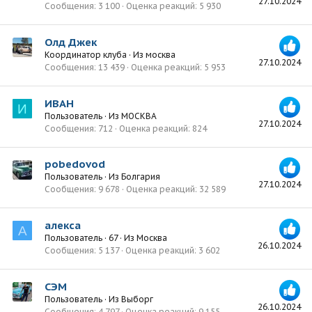
27.10.2024
Сообщения
3 100
Оценка реакций
5 930
Олд Джек
Координатор клуба
·
Из
москва
27.10.2024
Сообщения
13 439
Оценка реакций
5 953
ИВАН
И
Пользователь
·
Из
МОСКВА
27.10.2024
Сообщения
712
Оценка реакций
824
pobedovod
Пользователь
·
Из
Болгария
27.10.2024
Сообщения
9 678
Оценка реакций
32 589
алекса
А
Пользователь
·
67
·
Из
Москва
26.10.2024
Сообщения
5 137
Оценка реакций
3 602
СЭМ
Пользователь
·
Из
Выборг
26.10.2024
Сообщения
4 797
Оценка реакций
9 155