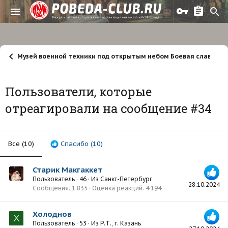
Музей военной техники под открытым небом Боевая слава Ур
Пользователи, которые
отреагировали на сообщение #34
Все
(10)
Спасибо
(10)
Старик Макгаккет
Пользователь
·
46
·
Из
Санкт-Петербург
28.10.2024
Сообщения
1 835
Оценка реакций
4 194
Холоднов
Х
Пользователь
·
53
·
Из
Р.Т., г. Казань