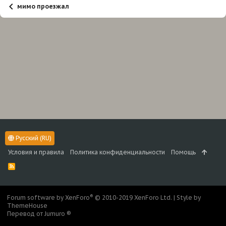
мимо проезжал
Русский (RU)
Условия и правила
Политика конфиденциальности
Помощь
R
S
S
®
Forum software by XenForo
© 2010-2019 XenForo Ltd.
|
Style by
ThemeHouse
Перевод от Jumuro ®