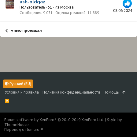
ash-oldgaz
Пользователь
·
51
·
Из
Москва
08.06.2024
Сообщения
9 031
Оценка реакций
11 889
мимо проезжал
Русский (RU)
Условия и правила
Политика конфиденциальности
Помощь
R
S
S
®
Forum software by XenForo
© 2010-2019 XenForo Ltd.
|
Style by
ThemeHouse
Перевод от Jumuro ®