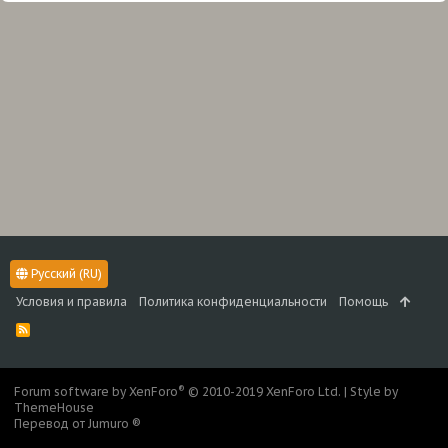
Русский (RU)
Условия и правила
Политика конфиденциальности
Помощь
R
S
S
®
Forum software by XenForo
© 2010-2019 XenForo Ltd.
|
Style by
ThemeHouse
Перевод от Jumuro ®