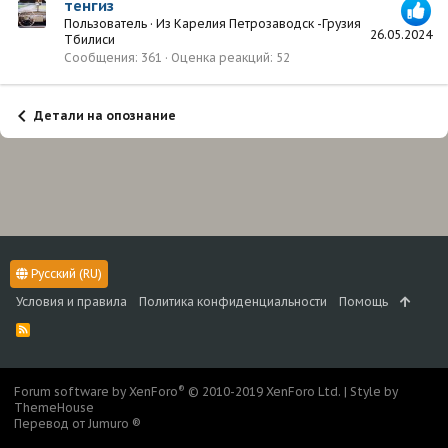
тенгиз
Пользователь
·
Из
Карелия Петрозаводск -Грузия
26.05.2024
Тбилиси
Сообщения
361
Оценка реакций
52
Детали на опознание
Русский (RU)
Условия и правила
Политика конфиденциальности
Помощь
R
S
S
®
Forum software by XenForo
© 2010-2019 XenForo Ltd.
|
Style by
ThemeHouse
Перевод от Jumuro ®