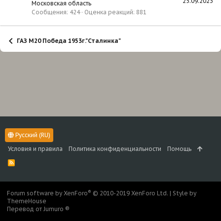
25.09.2023
Московская область
Сообщения
424
Оценка реакций
881
ГАЗ М20 Победа 1953г."Сталинка"
Русский (RU)
Условия и правила
Политика конфиденциальности
Помощь
R
S
S
®
Forum software by XenForo
© 2010-2019 XenForo Ltd.
|
Style by
ThemeHouse
Перевод от Jumuro ®