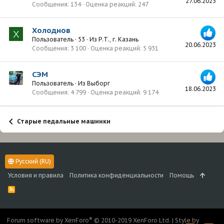
27.06.2023
Сообщения
134
Оценка реакций
247
Холоднов
Х
Пользователь
·
53
·
Из
Р.Т., г. Казань
20.06.2023
Сообщения
3 100
Оценка реакций
5 931
СЭМ
Пользователь
·
Из
Выборг
18.06.2023
Сообщения
4 799
Оценка реакций
9 174
Старые педальные машинки
Русский (RU)
Условия и правила
Политика конфиденциальности
Помощь
R
S
S
®
Forum software by XenForo
© 2010-2019 XenForo Ltd.
|
Style by