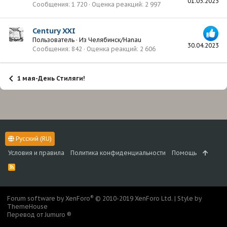
01.05.2023
Сообщения
1 720
Оценка реакций
2 997
Century XXI
Пользователь
·
Из
Челябинск/Hanau
30.04.2023
Сообщения
842
Оценка реакций
2 606
1 мая-День Стиляги!
Русский (RU)
Условия и правила
Политика конфиденциальности
Помощь
R
S
S
®
Forum software by XenForo
© 2010-2019 XenForo Ltd.
|
Style by
ThemeHouse
Перевод от Jumuro ®