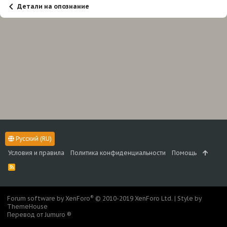
Детали на опознание
Русский (RU)
Условия и правила
Политика конфиденциальности
Помощь
R
S
S
®
Forum software by XenForo
© 2010-2019 XenForo Ltd.
|
Style by
ThemeHouse
Перевод от Jumuro ®