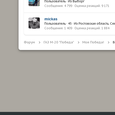
Пользователь
·
Из
Выборг
Сообщения
4 799
Оценка реакций
9 171
mickas
Пользователь
·
45
·
Из
Ростовская область; Се
Сообщения
1 409
Оценка реакций
1 884
Форум
ГАЗ М-20 "Победа"
Моя Победа!
Б