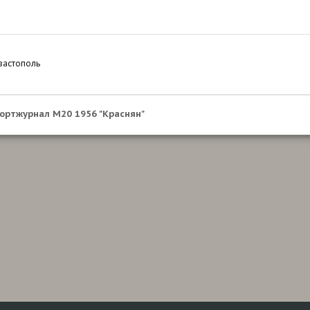
вастополь
ортжурнал М20 1956 "Краснян"