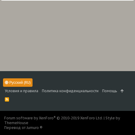
Русский (RU)
Условия и правила
Политика конфиденциальности
Помощь
R
S
S
®
Forum software by XenForo
© 2010-2019 XenForo Ltd.
|
Style by
ThemeHouse
Перевод от Jumuro ®