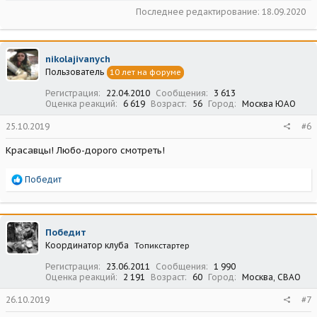
Последнее редактирование:
18.09.2020
nikolajivanych
Пользователь
10 лет на форуме
Регистрация
22.04.2010
Сообщения
3 613
Оценка реакций
6 619
Возраст
56
Город
Москва ЮАО
25.10.2019
#6
Красавцы! Любо-дорого смотреть!
Р
Победит
е
а
к
ц
Победит
и
Координатор клуба
Топикстартер
и
:
Регистрация
23.06.2011
Сообщения
1 990
Оценка реакций
2 191
Возраст
60
Город
Москва, СВАО
26.10.2019
#7