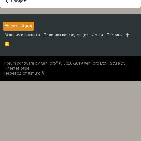
Продам
Русский (RU)
Условия и правила
Политика конфиденциальности
Помощь
R
S
S
®
Forum software by XenForo
© 2010-2019 XenForo Ltd.
|
Style by
ThemeHouse
Перевод от Jumuro ®