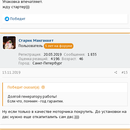
Упаковка впечатляет.
жду стартер)))
Р
Победит
е
а
к
ц
Старик Макгаккет
и
Пользователь
5 лет на форуме
и
:
Регистрация
20.03.2019
Сообщения
1 835
Оценка реакций
4 196
Возраст
46
Город
Санкт-Петербург
15.11.2019
#15
Победит сказал(а):
Долгой генератору работы!
Если что, помним - год гарантии.
Ну если только в качестве моторчика покрутить. До установки на
двс нужно еще откапиталить сам двс.))))