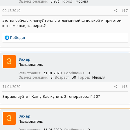
Оценка реакций
5 953
Город
москва
09.12.2019
#17
это ты сейчас к чему? гена с отломанной шпилькой и при этом
кот в мешке, за чирик?
Р
Победит
е
а
к
ц
З
Захар
и
Пользователь
и
:
Регистрация
31.01.2020
Сообщения
0
Оценка реакций
2
Возраст
38
Город
Иловля
31.01.2020
#18
Здравствуйте ! Как у Вас купить 2 генератора Г 20?
З
Захар
Пользователь
Регистрация
31.01.2020
Сообщения
0