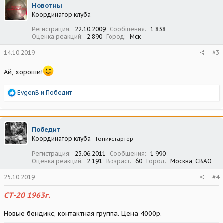
Новотны
и
Координатор клуба
и
:
Регистрация
22.10.2009
Сообщения
1 838
Оценка реакций
2 890
Город
Мск
14.10.2019
#3
Ай, хороши!
Р
EvgenB
и
Победит
е
а
к
ц
Победит
и
Координатор клуба
Топикстартер
и
:
Регистрация
23.06.2011
Сообщения
1 990
Оценка реакций
2 191
Возраст
60
Город
Москва, СВАО
25.10.2019
#4
СТ-20 1963г.
Новые бендикс, контактная группа. Цена 4000р.