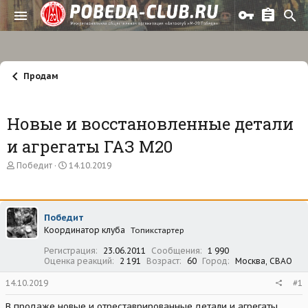
Продам
Новые и восстановленные детали
и агрегаты ГАЗ М20
А
Д
Победит
14.10.2019
в
а
т
т
о
а
р
н
Победит
т
а
Координатор клуба
е
ч
Топикстартер
м
а
Регистрация
23.06.2011
Сообщения
1 990
ы
л
Оценка реакций
2 191
Возраст
60
Город
Москва, СВАО
а
14.10.2019
#1
В продаже новые и отреставрированные детали и агрегаты,