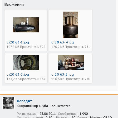
Вложения
ст20 63-1.jpg
ст20 63-4.jpg
107,8 КБ
Просмотры: 822
120,2 КБ
Просмотры: 731
ст20 63-3.jpg
ст20 63-2.jpg
144,2 КБ
Просмотры: 867
116,6 КБ
Просмотры: 730
Победит
Координатор клуба
Топикстартер
Регистрация
23.06.2011
Сообщения
1 990
Оценка реакций
2 191
Возраст
60
Город
Москва, СВАО