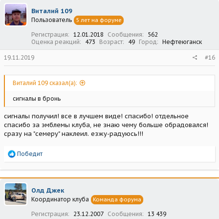
Виталий 109
Пользователь
5 лет на форуме
Регистрация
12.01.2018
Сообщения
562
Оценка реакций
473
Возраст
49
Город
Нефтеюганск
19.11.2019
#16
Виталий 109 сказал(а):
сигналы в бронь
сигналы получил! все в лучшем виде! спасибо! отдельное
спасибо за эмблемы клуба, не знаю чему больше обрадовался!
сразу на "семеру" наклеил. езжу-радуюсь!!!
Р
Победит
е
а
к
ц
Олд Джек
и
Координатор клуба
Команда форума
и
:
Регистрация
23.12.2007
Сообщения
13 439