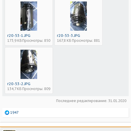
г20-53-1.JPG
г20-53-3.JPG
173,9 КБ
Просмотры: 850
167,8 КБ
Просмотры: 881
г20-53-2.JPG
134,7 КБ
Просмотры: 809
Последнее редактирование:
31.01.2020
Р
1947
е
а
к
ц