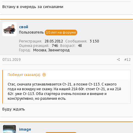
Встану в очередь за сигналами
свой
Пользователь
10 лет на форуме
Регистрация
28.05.2012
Сообщения
3 150
Оценка реакций
746
Возраст
48
Город
Москва, Звенигород
07.11.2019
#12
Победит сказал(а):
Стас, сначала устанавливается Ст-21, а позже Ст-113. С какого
года на вскидку не скажу. На нашей 21й 60г. стоит Ст-21, а на 21й
62г. уже Ст-113. Оба стартера очень похожи и внешне и
конструктивно, но различия есть.
Буду ждать
image