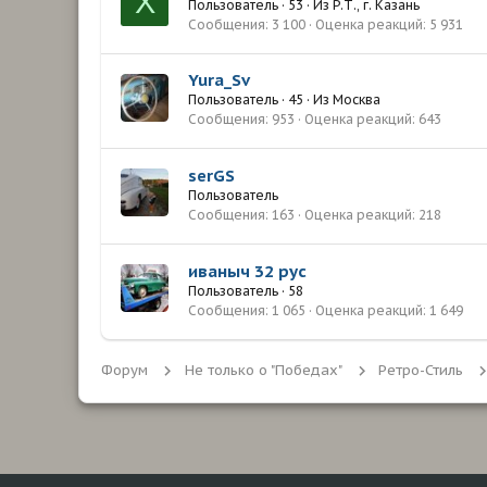
Х
Пользователь
·
53
·
Из
Р.Т., г. Казань
Сообщения
3 100
Оценка реакций
5 931
Yura_Sv
Пользователь
·
45
·
Из
Москва
Сообщения
953
Оценка реакций
643
serGS
Пользователь
Сообщения
163
Оценка реакций
218
иваныч 32 рус
Пользователь
·
58
Сообщения
1 065
Оценка реакций
1 649
Форум
Не только о "Победах"
Ретро-Стиль