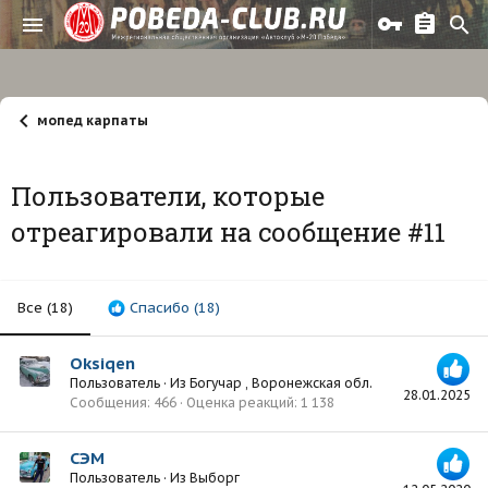
мопед карпаты
Пользователи, которые
отреагировали на сообщение #11
Все
(18)
Спасибо
(18)
Oksiqen
Пользователь
·
Из
Богучар , Воронежская обл.
28.01.2025
Сообщения
466
Оценка реакций
1 138
СЭМ
Пользователь
·
Из
Выборг