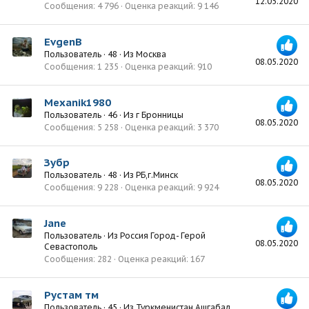
12.05.2020
Сообщения
4 796
Оценка реакций
9 146
EvgenB
Пользователь
·
48
·
Из
Москва
08.05.2020
Сообщения
1 235
Оценка реакций
910
Mexanik1980
Пользователь
·
46
·
Из
г Бронницы
08.05.2020
Сообщения
5 258
Оценка реакций
3 370
Зубр
Пользователь
·
48
·
Из
РБ,г.Минск
08.05.2020
Сообщения
9 228
Оценка реакций
9 924
Jane
Пользователь
·
Из
Россия Город- Герой
08.05.2020
Севастополь
Сообщения
282
Оценка реакций
167
Рустам тм
Пользователь
·
45
·
Из
Туркменистан Ашгабад