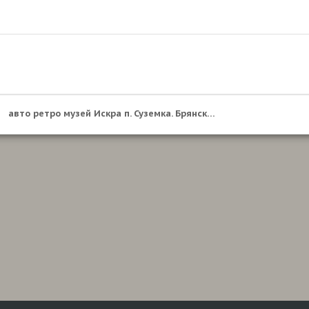
авто ретро музей Искра п. Суземка. Брянская обл. Закрыт. Большая часть передана в г. Почеп