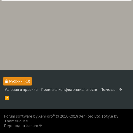
Русский (RU)
Условия и правила
Политика конфиденциальности
Помощь
R
S
S
®
Forum software by XenForo
© 2010-2019 XenForo Ltd.
|
Style by
ThemeHouse
Перевод от Jumuro ®