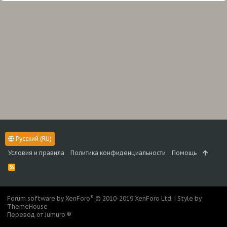
Русский (RU)
Условия и правила
Политика конфиденциальности
Помощь
R
S
S
®
Forum software by XenForo
© 2010-2019 XenForo Ltd.
|
Style by
ThemeHouse
Перевод от Jumuro ®