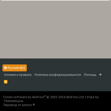
Русский (RU)
Условия и правила
Политика конфиденциальности
Помощь
R
S
S
®
Forum software by XenForo
© 2010-2019 XenForo Ltd.
|
Style by
ThemeHouse
Перевод от Jumuro ®