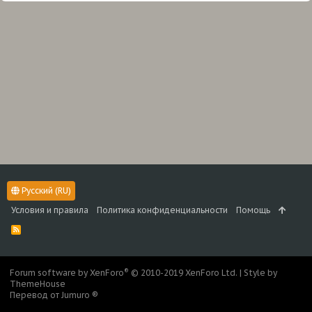
Русский (RU)
Условия и правила
Политика конфиденциальности
Помощь
R
S
S
®
Forum software by XenForo
© 2010-2019 XenForo Ltd.
|
Style by
ThemeHouse
Перевод от Jumuro ®