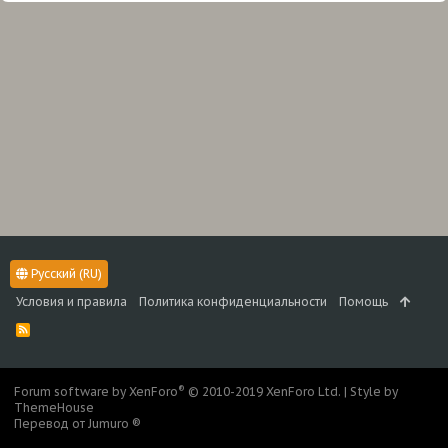
Русский (RU)
Условия и правила
Политика конфиденциальности
Помощь
R
S
S
®
Forum software by XenForo
© 2010-2019 XenForo Ltd.
|
Style by
ThemeHouse
Перевод от Jumuro ®