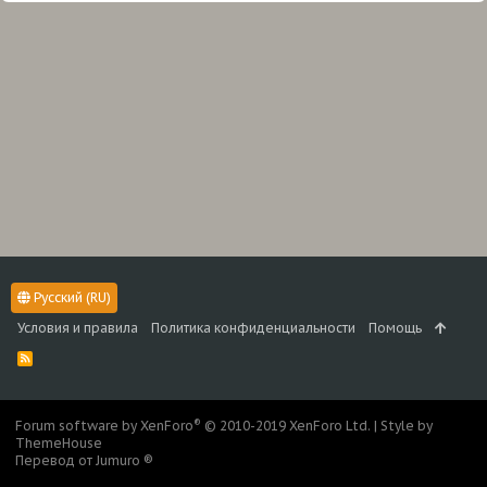
Русский (RU)
Условия и правила
Политика конфиденциальности
Помощь
R
S
S
®
Forum software by XenForo
© 2010-2019 XenForo Ltd.
|
Style by
ThemeHouse
Перевод от Jumuro ®