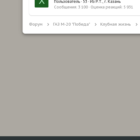
Х
Пользователь
·
53
·
Из
Р.Т., г. Казань
Сообщения
3 100
Оценка реакций
5 931
Форум
ГАЗ М-20 "Победа"
Клубная жизнь