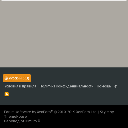
Русский (RU)
Условия и правила
Политика конфиденциальности
Помощь
R
S
S
®
Forum software by XenForo
© 2010-2019 XenForo Ltd.
|
Style by
ThemeHouse
Перевод от Jumuro ®