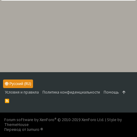
Русский (RU)
Условия и правила
Политика конфиденциальности
Помощь
R
S
S
®
Forum software by XenForo
© 2010-2019 XenForo Ltd.
|
Style by
ThemeHouse
Перевод от Jumuro ®