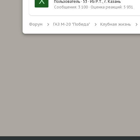
Х
Пользователь
·
53
·
Из
Р.Т., г. Казань
Сообщения
3 100
Оценка реакций
5 931
Форум
ГАЗ М-20 "Победа"
Клубная жизнь