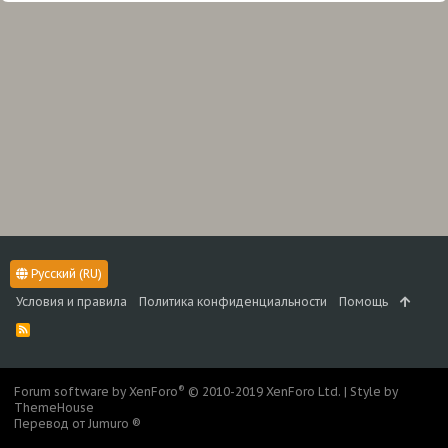
Русский (RU)
Условия и правила
Политика конфиденциальности
Помощь
R
S
S
®
Forum software by XenForo
© 2010-2019 XenForo Ltd.
|
Style by
ThemeHouse
Перевод от Jumuro ®