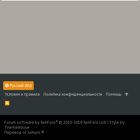
Русский (RU)
Условия и правила
Политика конфиденциальности
Помощь
R
S
S
®
Forum software by XenForo
© 2010-2019 XenForo Ltd.
|
Style by
ThemeHouse
Перевод от Jumuro ®