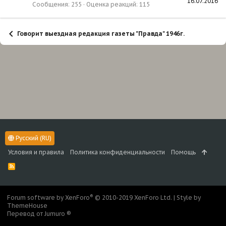
16.07.2016
Сообщения
255
Оценка реакций
115
Говорит выездная редакция газеты "Правда" 1946г.
Русский (RU)
Условия и правила
Политика конфиденциальности
Помощь
R
S
S
®
Forum software by XenForo
© 2010-2019 XenForo Ltd.
|
Style by
ThemeHouse
Перевод от Jumuro ®