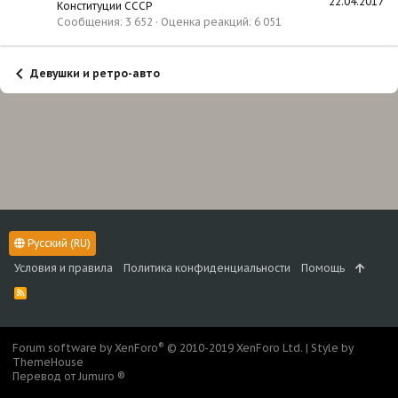
22.04.2017
Конституции СССР
Сообщения
3 652
Оценка реакций
6 051
Девушки и ретро-авто
Русский (RU)
Условия и правила
Политика конфиденциальности
Помощь
R
S
S
®
Forum software by XenForo
© 2010-2019 XenForo Ltd.
|
Style by
ThemeHouse
Перевод от Jumuro ®