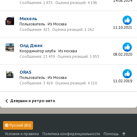
14.08.2024
Сообщения
1 835
Оценка реакций
4 196
Михель
Пользователь
·
Из
Москва
11.10.2021
Сообщения
423
Оценка реакций
1 262
Олд Джек
Координатор клуба
·
Из
москва
08.02.2020
Сообщения
13 439
Оценка реакций
5 953
ORAS
Пользователь
·
Из
Москва
11.02.2019
Сообщения
3 419
Оценка реакций
4 210
Девушки и ретро-авто
Русский (RU)
Условия и правила
Политика конфиденциальности
Помощь